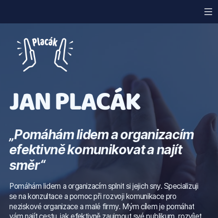
Přepnout ztlumení
JAN PLACÁK
„Pomáhám lidem a organizacím
efektivně komunikovat a najít
směr“
Pomáhám lidem a organizacím splnit si jejich sny. Specializuji
se na konzultace a pomoc při rozvoji komunikace pro
neziskové organizace a malé firmy. Mým cílem je pomáhat
vám najít cestu, jak efektivně zaujmout své publikum, rozvíjet